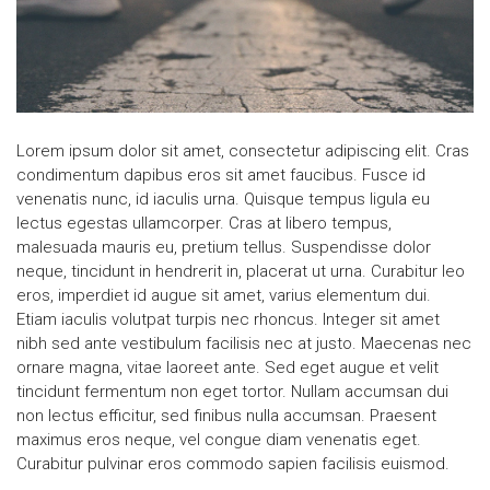
Lorem ipsum dolor sit amet, consectetur adipiscing elit. Cras
condimentum dapibus eros sit amet faucibus. Fusce id
venenatis nunc, id iaculis urna. Quisque tempus ligula eu
lectus egestas ullamcorper. Cras at libero tempus,
malesuada mauris eu, pretium tellus. Suspendisse dolor
neque, tincidunt in hendrerit in, placerat ut urna. Curabitur leo
eros, imperdiet id augue sit amet, varius elementum dui.
Etiam iaculis volutpat turpis nec rhoncus. Integer sit amet
nibh sed ante vestibulum facilisis nec at justo. Maecenas nec
ornare magna, vitae laoreet ante. Sed eget augue et velit
tincidunt fermentum non eget tortor. Nullam accumsan dui
non lectus efficitur, sed finibus nulla accumsan. Praesent
maximus eros neque, vel congue diam venenatis eget.
Curabitur pulvinar eros commodo sapien facilisis euismod.